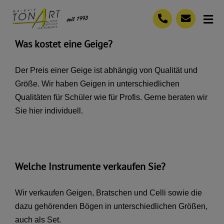
Skip
to
Tog
content
Nav
Was kostet eine Geige?
Ihre Vorteile
Der Preis einer Geige ist abhängig von Qualität und
Unser Angebot
Größe. Wir haben Geigen in unterschiedlichen
Häufig gestellte Fragen
Qualitäten für Schüler wie für Profis. Gerne beraten wir
Sie hier individuell.
(0711) 7 65 74 23
Kontaktformular
Welche Instrumente verkaufen Sie?
Wir verkaufen Geigen, Bratschen und Celli sowie die
dazu gehörenden Bögen in unterschiedlichen Größen,
auch als Set.