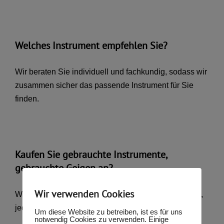
Welches Instrument empfehlen Sie?
Wir beraten Sie individuell und fachkundig, sodass wir
zusammen sicher das passende Instrument für Sie
finden.
Kaufen Sie gebrauchte Instrumente,
gebrauchte Geigen an?
Wir verwenden Cookies
Wir nehmen Instrumente, die bei uns gekauft wurden,
jederzeit gerne in Zahlung.
Um diese Website zu betreiben, ist es für uns
notwendig Cookies zu verwenden. Einige