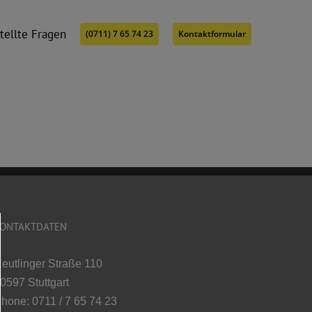
tellte Fragen
(0711) 7 65 74 23
Kontaktformular
ONTAKTDATEN
eutlinger Straße 110
0597 Stuttgart
hone: 0711 / 7 65 74 23