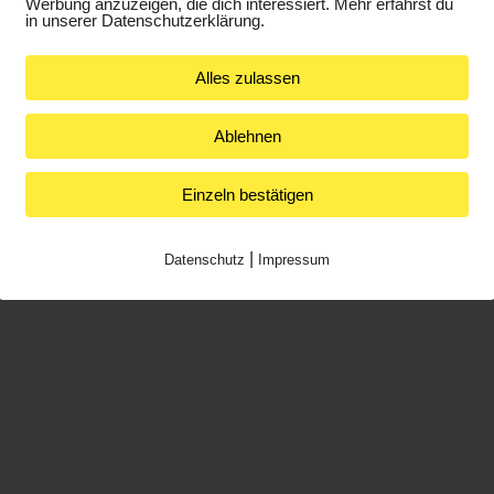
Werbung anzuzeigen, die dich interessiert. Mehr erfährst du
F
in unserer Datenschutzerklärung.
Ab sofort sind wieder Besuchstermine ohne Test
K
möglich!
Alles zulassen
Parkplätze vor der Galerie sind vorhanden.
Ablehnen
Wir freuen uns auf Ihren Besuch!
Einzeln bestätigen
|
Datenschutz
Impressum