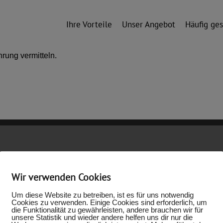
Ihre Vorteile
Unser Angebot
Häufig ges
rung vermitteln.
ÖFFNUNGSZEITEN
K
Wir verwenden Cookies
Unsere Öffnungszeiten sind:
R
Um diese Website zu betreiben, ist es für uns notwendig
Mo. - Sa. 9.00 - 20.00 Uhr
7
Cookies zu verwenden. Einige Cookies sind erforderlich, um
die Funktionalität zu gewährleisten, andere brauchen wir für
nach Vereinbarung
P
unsere Statistik und wieder andere helfen uns dir nur die