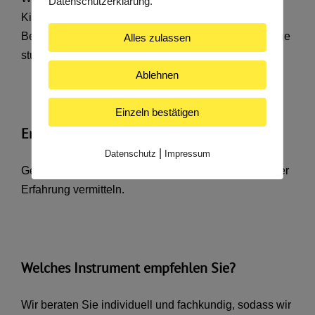
Datenschutzerklärung.
Kindheit. Das ist unsere Leidenschaft, die wir zum
Beruf gemacht haben. Wir haben Bratsche bzw. Geige
Alles zulassen
studiert und spielen auch heute noch.
Ablehnen
Einzeln bestätigen
Erteilen Sie Geigenunterricht?
|
Datenschutz
Impressum
Gerne können wir Ihnen Geigenlehrer mit langjähriger
Erfahrung vermitteln.
Welches Instrument empfehlen Sie?
Wir beraten Sie individuell und fachkundig, sodass wir