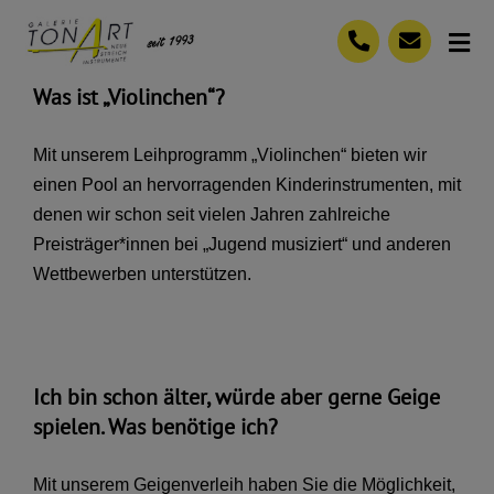
Skip
to
Tog
content
Nav
Was ist „Violinchen“?
Ihre Vorteile
Mit unserem Leihprogramm „Violinchen“ bieten wir
Unser Angebot
einen Pool an hervorragenden Kinderinstrumenten, mit
Häufig gestellte Fragen
denen wir schon seit vielen Jahren zahlreiche
Preisträger*innen bei „Jugend musiziert“ und anderen
(0711) 7 65 74 23
Wettbewerben unterstützen.
Kontaktformular
Ich bin schon älter, würde aber gerne Geige
spielen. Was benötige ich?
Mit unserem Geigenverleih haben Sie die Möglichkeit,